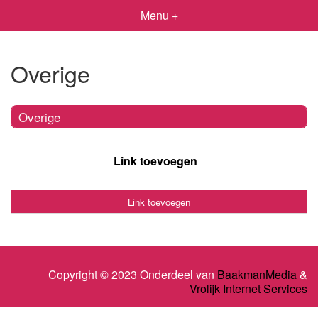
Menu +
Overige
Overige
Link toevoegen
Link toevoegen
Copyright © 2023 Onderdeel van
BaakmanMedia
&
Vrolijk Internet Services